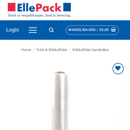
Ga
naar
inhoud
Login
WINKELWAGEN /
€
0,00
Home
/
Folie & Wikkelfolie
/
Wikkelfolie handrollen
Toevoegen
aan
verlanglijst