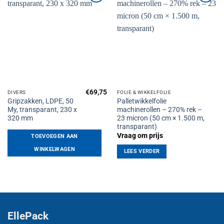
Toevoegen
Toevoegen
aan
aan
verlanglijst
verlanglijst
€
69,75
DIVERS
FOLIE & WIKKELFOLIE
Gripzakken, LDPE, 50
Palletwikkelfolie
My, transparant, 230 x
machinerollen – 270% rek –
320 mm
23 micron (50 cm × 1.500 m,
transparant)
Vraag om prijs
TOEVOEGEN AAN
WINKELWAGEN
LEES VERDER
EllePack