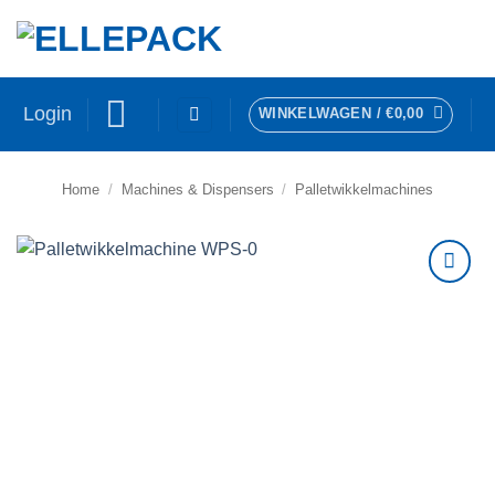
Ga
naar
inhoud
Login
WINKELWAGEN /
€
0,00
Home
/
Machines & Dispensers
/
Palletwikkelmachines
Toevoegen
aan
verlanglijst