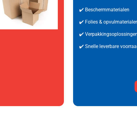
✔️ Beschermmaterialen
✔️ Folies & opvulmateriale
✔️
Verpakkingsoplossinge
✔️ Snelle leverbare voorra