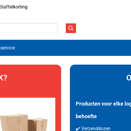
Staffelkorting
service
K?
Producten voor elke lo
behoefte
✔️ Verzenddozen