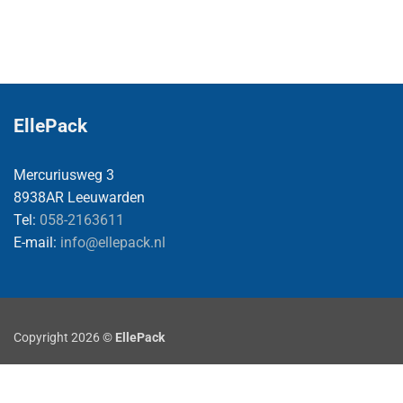
EllePack
Mercuriusweg 3
8938AR Leeuwarden
Tel:
058-2163611
E-mail:
info@ellepack.nl
Copyright 2026 ©
EllePack