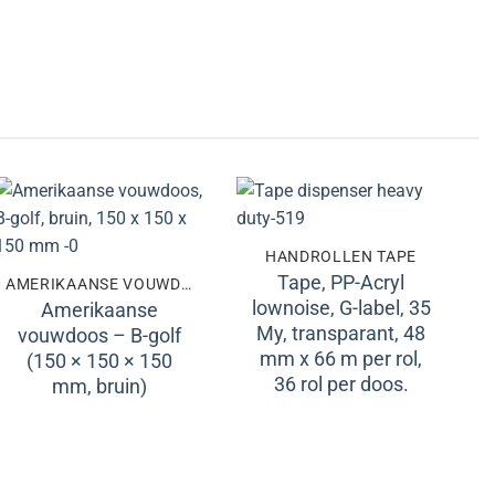
Toevoegen
Toevoegen
HANDROLLEN TAPE
aan
aan
Tape, PP-Acryl
AMERIKAANSE VOUWDOZEN
verlanglijst
verlanglijst
lownoise, G-label, 35
Amerikaanse
My, transparant, 48
vouwdoos – B-golf
mm x 66 m per rol,
(150 × 150 × 150
36 rol per doos.
mm, bruin)