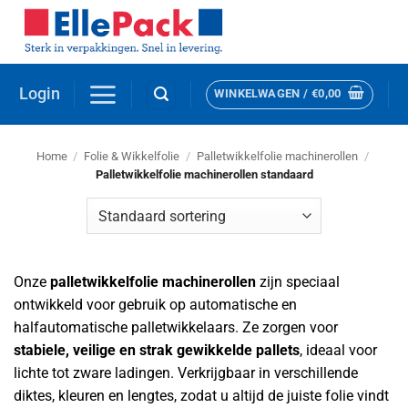
Ga
naar
inhoud
Login
WINKELWAGEN /
€
0,00
Home
/
Folie & Wikkelfolie
/
Palletwikkelfolie machinerollen
/
Palletwikkelfolie machinerollen standaard
Onze
palletwikkelfolie machinerollen
zijn speciaal
ontwikkeld voor gebruik op automatische en
halfautomatische palletwikkelaars. Ze zorgen voor
stabiele, veilige en strak gewikkelde pallets
, ideaal voor
lichte tot zware ladingen. Verkrijgbaar in verschillende
diktes, kleuren en lengtes, zodat u altijd de juiste folie vindt