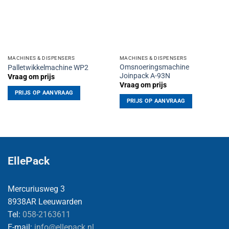
MACHINES & DISPENSERS
MACHINES & DISPENSERS
Omsnoeringsmachine
Palletwikkelmachine WP2
Joinpack A-93N
Vraag om prijs
Vraag om prijs
PRIJS OP AANVRAAG
PRIJS OP AANVRAAG
EllePack
Mercuriusweg 3
8938AR Leeuwarden
Tel:
058-2163611
E-mail:
info@ellepack.nl