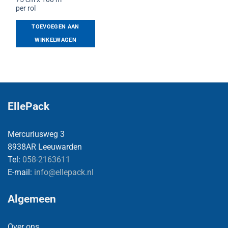
per rol
TOEVOEGEN AAN
WINKELWAGEN
EllePack
Mercuriusweg 3
8938AR Leeuwarden
Tel:
058-2163611
E-mail:
info@ellepack.nl
Algemeen
Over ons