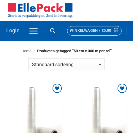
Ga
naar
inhoud
Login
WINKELWAGEN /
€
0,00
Home
/
Producten getagged “50 cm x 300 m per rol”
Toevoegen
Toevoegen
aan
aan
verlanglijst
verlanglijst