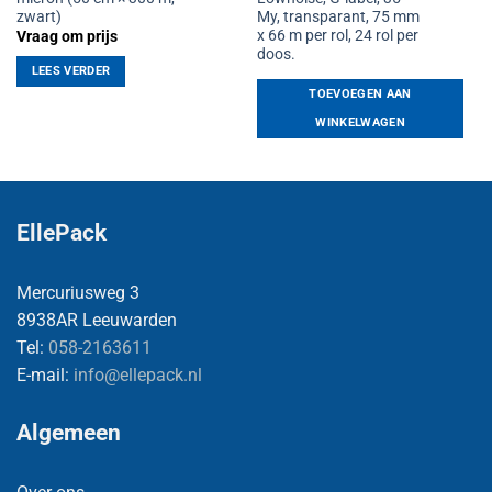
zwart)
My, transparant, 75 mm
x 66 m per rol, 24 rol per
Vraag om prijs
doos.
LEES VERDER
TOEVOEGEN AAN
WINKELWAGEN
EllePack
Mercuriusweg 3
8938AR Leeuwarden
Tel:
058-2163611
E-mail:
info@ellepack.nl
Algemeen