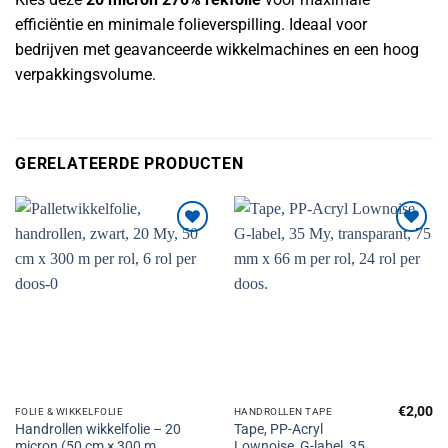
efficiëntie en minimale folieverspilling. Ideaal voor
bedrijven met geavanceerde wikkelmachines en een hoog
verpakkingsvolume.
GERELATEERDE PRODUCTEN
Toevoegen
Toevoegen
aan
aan
verlanglijst
verlanglijst
€
2,00
FOLIE & WIKKELFOLIE
HANDROLLEN TAPE
Handrollen wikkelfolie – 20
Tape, PP-Acryl
micron (50 cm × 300 m,
Lownoise, G-label, 35