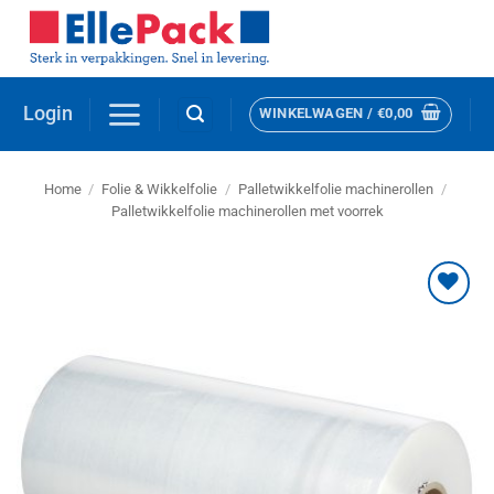
Ga
naar
inhoud
Login
WINKELWAGEN /
€
0,00
Home
/
Folie & Wikkelfolie
/
Palletwikkelfolie machinerollen
/
Palletwikkelfolie machinerollen met voorrek
Toevoegen
aan
verlanglijst