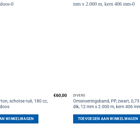
Toevoegen
aan
verlanglijst
€
60,00
DIVERS
rton, schotse ruit, 180 cc,
Omsnoeringsband, PP, zwart, 0,7
 doos
dik, 12 mm x 2.000 m, kern 406 m
AN WINKELWAGEN
TOEVOEGEN AAN WINKELWAGEN