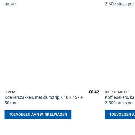
Toevoegen
aan
verlanglijst
€
0,42
DIVERS
DISPOSABLES
Koerierszakken, met sluitstrip, 610 x 457 +
Koffiebekers, ka
50 mm
2.500 stuks per
TOEVOEGEN AAN WINKELWAGEN
TOEVOEGEN A