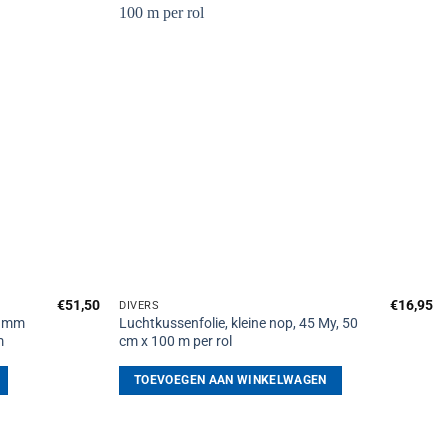
Toevoegen
Toevoegen
aan
aan
verlanglijst
verlanglijst
€
51,50
€
16,95
DIVERS
3 mm
Luchtkussenfolie, kleine nop, 45 My, 50
m
cm x 100 m per rol
TOEVOEGEN AAN WINKELWAGEN