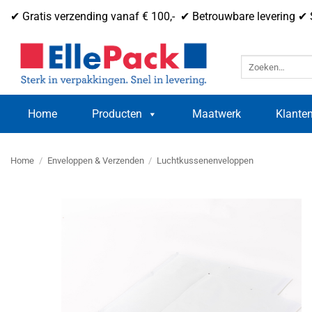
Ga
✔ Gratis verzending vanaf € 100,- ✔ Betrouwbare levering ✔ 
naar
inhoud
Zoeken
naar:
Home
Producten
Maatwerk
Klanten
Home
/
Enveloppen & Verzenden
/
Luchtkussenenveloppen
Toevoegen
aan
verlanglijst