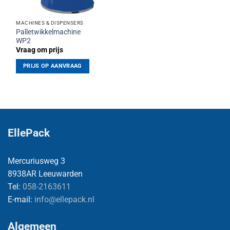
MACHINES & DISPENSERS
Palletwikkelmachine
WP2
Vraag om prijs
PRIJS OP AANVRAAG
EllePack
Mercuriusweg 3
8938AR Leeuwarden
Tel:
058-2163611
E-mail:
info@ellepack.nl
Algemeen