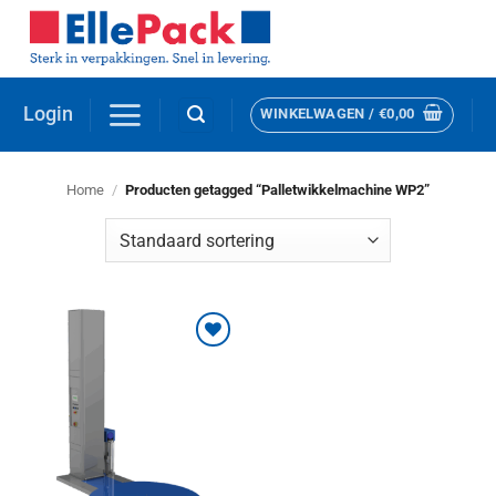
Ga
naar
inhoud
Login
WINKELWAGEN /
€
0,00
Home
/
Producten getagged “Palletwikkelmachine WP2”
Toevoegen
aan
verlanglijst