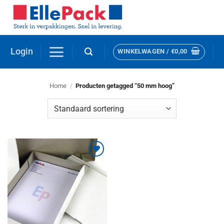
Ga
naar
inhoud
Login
WINKELWAGEN /
€
0,00
Home
/
Producten getagged “50 mm hoog”
Toevoegen
aan
verlanglijst