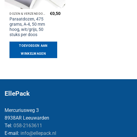
€
0,50
DOZEN & VERZENDDOZEN
Paraatdozen, 475
grams, A-4, 50 mm
hoog, wit/grijs, 50
stuks per doos
TOEVOEGEN AAN
WINKELWAGEN
EllePack
Mercuriusweg 3
8938AR Leeuwarden
Tel:
058-2163611
E-mail:
info@ellepack.nl