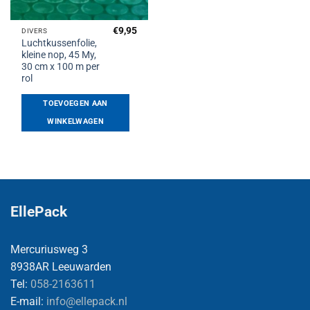
€
9,95
DIVERS
Luchtkussenfolie,
kleine nop, 45 My,
30 cm x 100 m per
rol
TOEVOEGEN AAN
WINKELWAGEN
EllePack
Mercuriusweg 3
8938AR Leeuwarden
Tel:
058-2163611
E-mail:
info@ellepack.nl