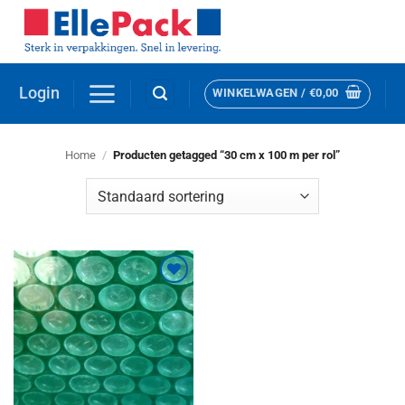
Ga
naar
inhoud
Login
WINKELWAGEN /
€
0,00
Home
/
Producten getagged “30 cm x 100 m per rol”
Toevoegen
aan
verlanglijst