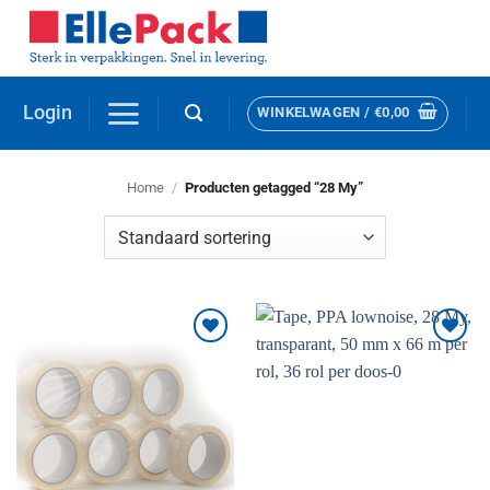
Ga
naar
inhoud
Login
WINKELWAGEN /
€
0,00
Home
/
Producten getagged “28 My”
Toevoegen
Toevoegen
aan
aan
verlanglijst
verlanglijst