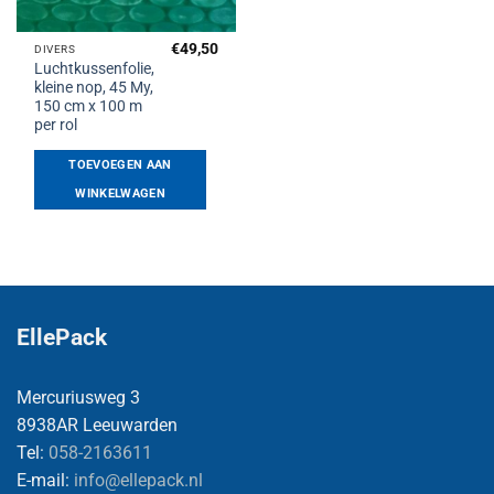
€
49,50
DIVERS
Luchtkussenfolie,
kleine nop, 45 My,
150 cm x 100 m
per rol
TOEVOEGEN AAN
WINKELWAGEN
EllePack
Mercuriusweg 3
8938AR Leeuwarden
Tel:
058-2163611
E-mail:
info@ellepack.nl