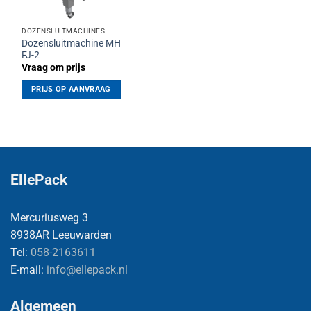
DOZENSLUITMACHINES
Dozensluitmachine MH
FJ-2
Vraag om prijs
PRIJS OP AANVRAAG
EllePack
Mercuriusweg 3
8938AR Leeuwarden
Tel:
058-2163611
E-mail:
info@ellepack.nl
Algemeen