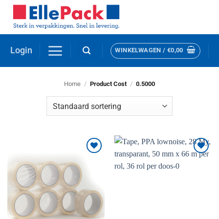
Ga
naar
inhoud
Login
WINKELWAGEN /
€
0,00
Home
/
Product Cost
/
0.5000
Toevoegen
Toevoegen
aan
aan
verlanglijst
verlanglijst