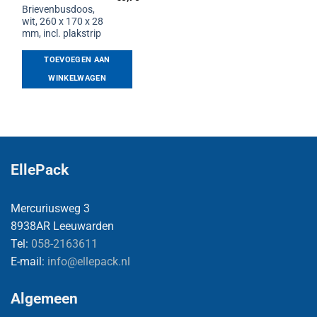
Brievenbusdoos,
wit, 260 x 170 x 28
mm, incl. plakstrip
TOEVOEGEN AAN
WINKELWAGEN
EllePack
Mercuriusweg 3
8938AR Leeuwarden
Tel:
058-2163611
E-mail:
info@ellepack.nl
Algemeen