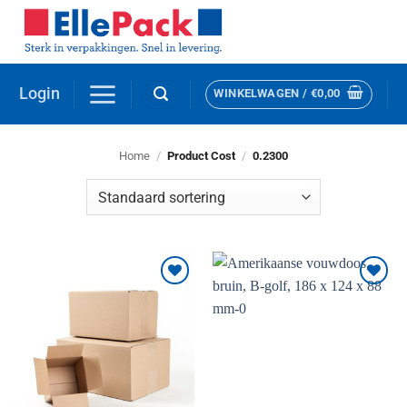
Ga
naar
inhoud
Login
WINKELWAGEN /
€
0,00
Home
/
Product Cost
/
0.2300
Toevoegen
Toevoegen
aan
aan
verlanglijst
verlanglijst