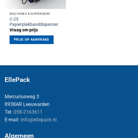
MACHINES & DISPENSERS
C-25
Papierplakbanddispenser
Vraag om prijs
PRIJS OP AANVRAAG
EllePack
Mercuriusweg 3
8938AR Leeuwarden
Tel:
058-2163611
E-mail:
info@ellepack.nl
Algemeen