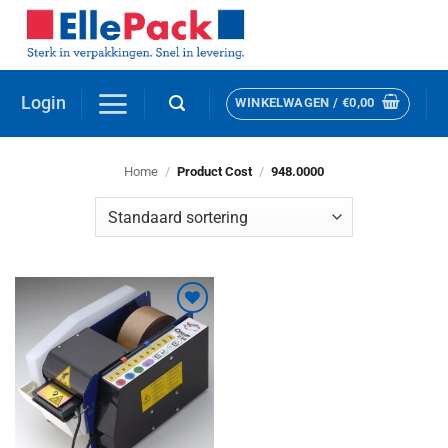
Ga
naar
inhoud
Login
WINKELWAGEN /
€
0,00
Home
/
Product Cost
/
948.0000
Toevoegen
aan
verlanglijst